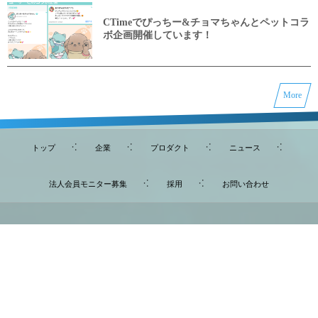
CTimeでぴっちー&チョマちゃんとペットコラ
ボ企画開催しています！
More
トップ
企業
プロダクト
ニュース
法人会員モニター募集
採用
お問い合わせ
〒444-0907 愛知県岡崎市小針町2-8-11 CheliniC号
株式会社ＷＣＯ
メールでのお問合わせはこちら