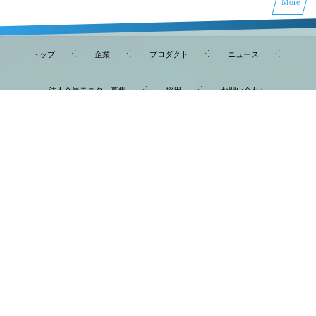
More
トップ
企業
プロダクト
ニュース
法人会員モニター募集
採用
お問い合わせ
〒444-0907 愛知県岡崎市小針町2-8-11 CheliniC号
株式会社ＷＣＯ
メールでのお問合わせはこちら
worldconnectonline@wco.co.jp
受付時間 10:00〜18:00(平日)