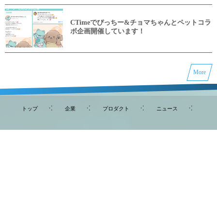
CTimeでぴっちー&チョマちゃんとペットコラ
ボ企画開催しています！
More
トップ
企業
プロダクト
ニュース
法人会員モニター募集
採用
お問い合わせ
〒444-0907 愛知県岡崎市小針町2-8-11 CheliniC号
株式会社ＷＣＯ